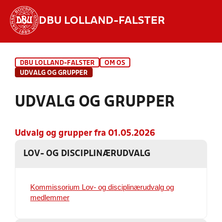
DBU LOLLAND-FALSTER
Hvad vil du søge efter?
DBU LOLLAND-FALSTER
OM OS
INDHOLD OG NYHEDER
UDVALG OG GRUPPER
STILLINGER, RESULTATER, KLUBBER OG
UDVALG OG GRUPPER
HOLD
Udvalg og grupper fra 01.05.2026
LOV- OG DISCIPLINÆRUDVALG
Kommissorium Lov- og disciplinærudvalg og
medlemmer