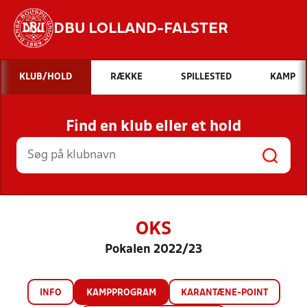
DBU LOLLAND-FALSTER
Hvad vil du søge efter?
KLUB/HOLD
RÆKKE
SPILLESTED
KAMP
INDHOLD OG NYHEDER
Find en klub eller et hold
STILLINGER, RESULTATER, KLUBBER OG
HOLD
OKS
Pokalen 2022/23
INFO
KAMPPROGRAM
KARANTÆNE-POINT