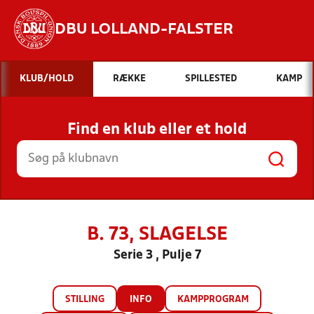
DBU LOLLAND-FALSTER
Hvad vil du søge efter?
KLUB/HOLD
RÆKKE
SPILLESTED
KAMP
INDHOLD OG NYHEDER
Find en klub eller et hold
STILLINGER, RESULTATER, KLUBBER OG
HOLD
B. 73, SLAGELSE
Serie 3 , Pulje 7
STILLING
INFO
KAMPPROGRAM