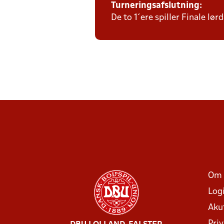
Turneringsafslutning:
De to 1´ere spiller Finale l
Om 
Log
Aku
Priv