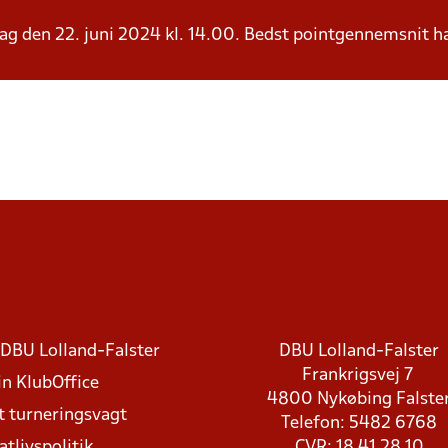
ørdag den 22. juni 2024 kl. 14.00. Bedst pointgennemsnit 
DBU Lolland-Falster
DBU Lolland-Falster
Frankrigsvej 7
in KlubOffice
4800 Nykøbing Falste
t turneringsvagt
Telefon: 5482 6768
atlivspolitik
CVR: 18 41 28 10