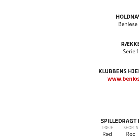
HOLDNA
Benløse 
RÆKK
Serie 1
KLUBBENS HJ
www.benlos
SPILLEDRAGT
TRØJE
SHORTS
Rød
Rød