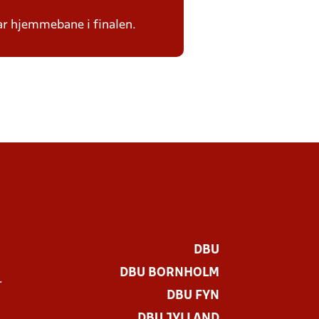
har hjemmebane i finalen.
DBU
DBU BORNHOLM
r
DBU FYN
DBU JYLLAND