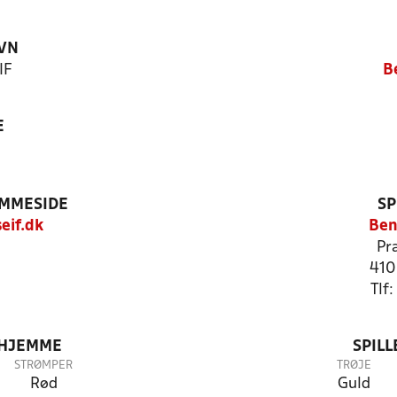
VN
IF
B
E
EMMESIDE
SP
eif.dk
Ben
Pr
410
Tlf
 HJEMME
SPIL
STRØMPER
TRØJE
Rød
Guld