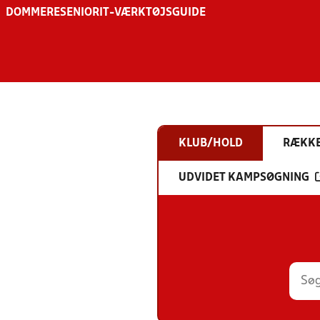
DOMMERE
SENIOR
IT-VÆRKTØJSGUIDE
KLUB/HOLD
RÆKK
UDVIDET KAMPSØGNING