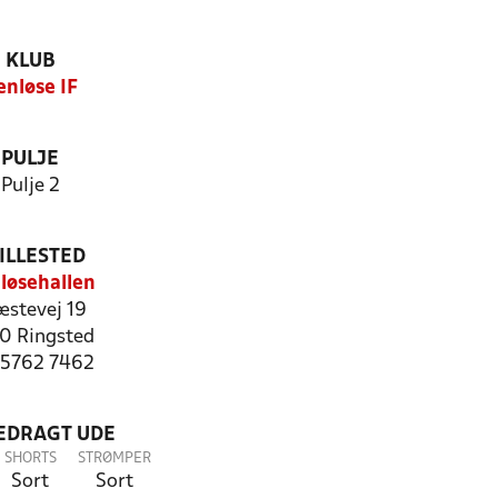
KLUB
enløse IF
PULJE
Pulje 2
ILLESTED
løsehallen
æstevej 19
0 Ringsted
: 5762 7462
LEDRAGT UDE
SHORTS
STRØMPER
Sort
Sort