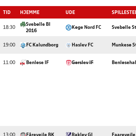
TID
HJEMME
UDE
SPILLESTE
Svebølle BI
18:30
Køge Nord FC
Svebølle S
2016
19:00
FC Kalundborg
Haslev FC
Munkesø S
11:00
Benløse IF
Gørslev IF
Benløsehal
13:00
Fårevejle BK
Raklev GI
Faarevejle