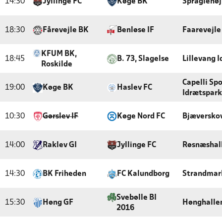
14:30
Jyllinge FC
Køge BK
Spraglehøj
18:30
Fårevejle BK
Benløse IF
Faarevejle
KFUM BK,
18:45
B. 73, Slagelse
Lillevang 
Roskilde
Capelli Sp
19:00
Køge BK
Haslev FC
Idrætspark
10:30
Gørslev IF
Køge Nord FC
Bjæversko
14:00
Raklev GI
Jyllinge FC
Røsnæshal
14:30
BK Friheden
FC Kalundborg
Strandmark
Svebølle BI
15:30
Høng GF
Hønghalle
2016