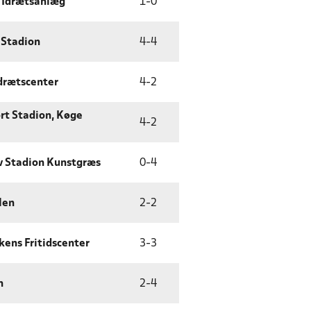
 Idrætsanlæg
1
-
0
 Stadion
4
-
4
Idrætscenter
4
-
2
ort Stadion, Køge
4
-
2
v Stadion Kunstgræs
0
-
4
len
2
-
2
ens Fritidscenter
3
-
3
n
2
-
4