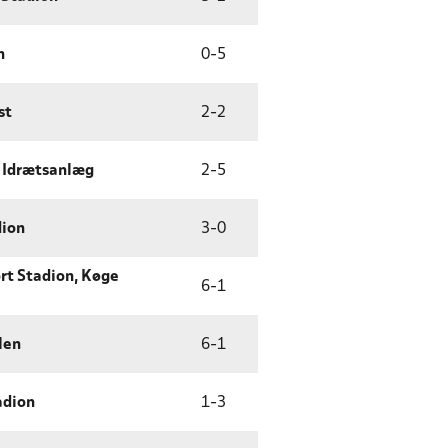
n
0
-
5
st
2
-
2
 Idrætsanlæg
2
-
5
dion
3
-
0
ort Stadion, Køge
6
-
1
len
6
-
1
adion
1
-
3