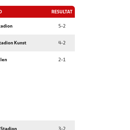
D
RESULTAT
tadion
5
-
2
tadion Kunst
4
-
2
len
2
-
1
 Stadion
3
-
2