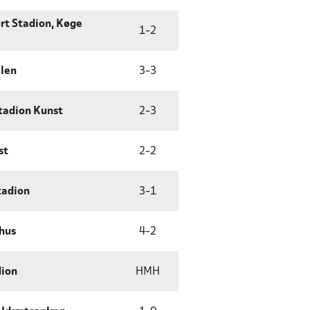
ort Stadion, Køge
1
-
2
len
3
-
3
tadion Kunst
2
-
3
st
2
-
2
tadion
3
-
1
hus
4
-
2
dion
HMH