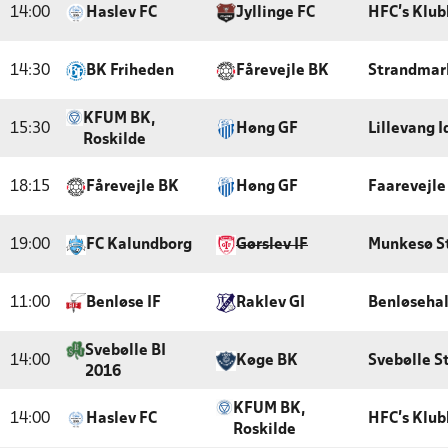
14:00
Haslev FC
Jyllinge FC
HFC's Klub
14:30
BK Friheden
Fårevejle BK
Strandmark
KFUM BK,
15:30
Høng GF
Lillevang 
Roskilde
18:15
Fårevejle BK
Høng GF
Faarevejle
19:00
FC Kalundborg
Gørslev IF
Munkesø S
11:00
Benløse IF
Raklev GI
Benløsehal
Svebølle BI
14:00
Køge BK
Svebølle S
2016
KFUM BK,
14:00
Haslev FC
HFC's Klub
Roskilde