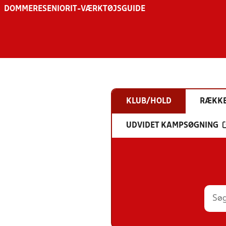
DOMMERE
SENIOR
IT-VÆRKTØJSGUIDE
KLUB/HOLD
RÆKK
UDVIDET KAMPSØGNING