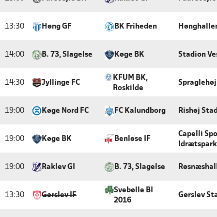
13:30
Høng GF
BK Friheden
Hønghalle
14:00
B. 73, Slagelse
Køge BK
Stadion Ve
KFUM BK,
14:30
Jyllinge FC
Spraglehøj
Roskilde
19:00
Køge Nord FC
FC Kalundborg
Rishøj Sta
Capelli Sp
19:00
Køge BK
Benløse IF
Idrætspark
19:00
Raklev GI
B. 73, Slagelse
Røsnæshal
Svebølle BI
13:30
Gørslev IF
Gørslev St
2016