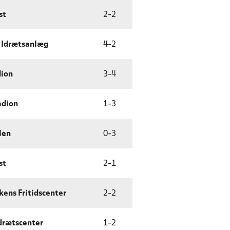
st
2
-
2
 Idrætsanlæg
4
-
2
dion
3
-
4
adion
1
-
3
len
0
-
3
st
2
-
1
ens Fritidscenter
2
-
2
Idrætscenter
1
-
2