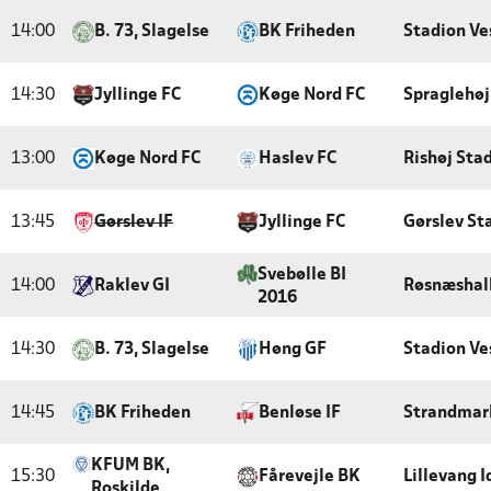
14:00
B. 73, Slagelse
BK Friheden
Stadion Ve
14:30
Jyllinge FC
Køge Nord FC
Spraglehøj
13:00
Køge Nord FC
Haslev FC
Rishøj Sta
13:45
Gørslev IF
Jyllinge FC
Gørslev St
Svebølle BI
14:00
Raklev GI
Røsnæshal
2016
14:30
B. 73, Slagelse
Høng GF
Stadion Ve
14:45
BK Friheden
Benløse IF
Strandmark
KFUM BK,
15:30
Fårevejle BK
Lillevang 
Roskilde