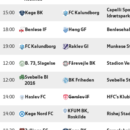
Capelli Sp
15:00
Køge BK
FC Kalundborg
Idrætspark
18:00
Benløse IF
Høng GF
Benløsehal
19:00
FC Kalundborg
Raklev GI
Munkesø S
12:00
B. 73, Slagelse
Fårevejle BK
Stadion Ve
Svebølle BI
12:00
BK Friheden
Svebølle S
2016
14:00
Haslev FC
Gørslev IF
HFC's Klub
KFUM BK,
14:00
Køge Nord FC
Rishøj Sta
Roskilde