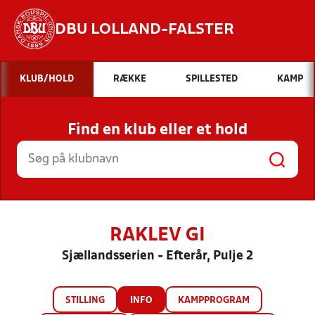
DBU LOLLAND-FALSTER
Hvad vil du søge efter?
KLUB/HOLD
RÆKKE
SPILLESTED
KAMP
INDHOLD OG NYHEDER
Find en klub eller et hold
STILLINGER, RESULTATER, KLUBBER OG
HOLD
RAKLEV GI
Sjællandsserien - Efterår, Pulje 2
STILLING
INFO
KAMPPROGRAM