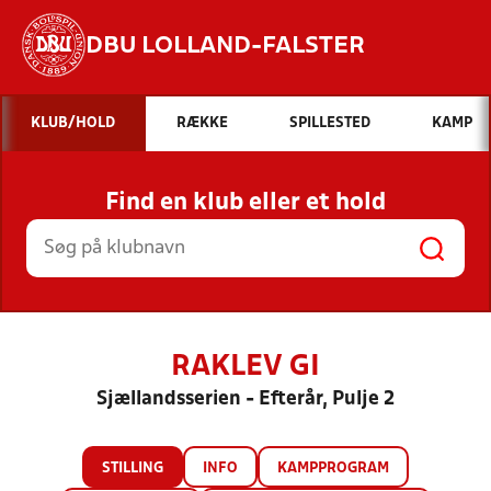
DBU LOLLAND-FALSTER
Hvad vil du søge efter?
KLUB/HOLD
RÆKKE
SPILLESTED
KAMP
INDHOLD OG NYHEDER
Find en klub eller et hold
STILLINGER, RESULTATER, KLUBBER OG
HOLD
RAKLEV GI
Sjællandsserien - Efterår, Pulje 2
STILLING
INFO
KAMPPROGRAM