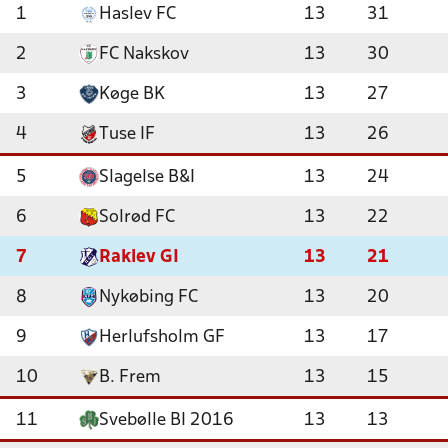
1
Haslev FC
13
31
2
FC Nakskov
13
30
3
Køge BK
13
27
4
Tuse IF
13
26
5
Slagelse B&I
13
24
6
Solrød FC
13
22
7
Raklev GI
13
21
8
Nykøbing FC
13
20
9
Herlufsholm GF
13
17
10
B. Frem
13
15
11
Svebølle BI 2016
13
13