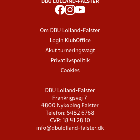
DBU LOLLAND-FALSTER
Om DBU Lolland-Falster
Login KlubOffice
Akut turneringsvagt
Privatlivspolitik
Cookies
DBU Lolland-Falster
Frankrigsvej 7
4800 Nykøbing Falster
Telefon: 5482 6768
CVR: 18 41 28 10
info@dbulolland-falster.dk