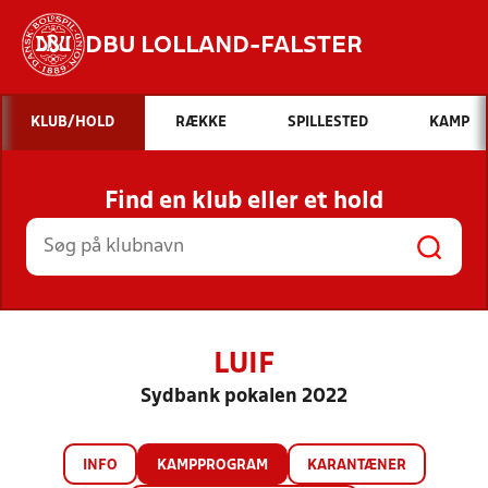
DBU LOLLAND-FALSTER
Hvad vil du søge efter?
KLUB/HOLD
RÆKKE
SPILLESTED
KAMP
INDHOLD OG NYHEDER
Find en klub eller et hold
STILLINGER, RESULTATER, KLUBBER OG
HOLD
LUIF
Sydbank pokalen 2022
INFO
KAMPPROGRAM
KARANTÆNER