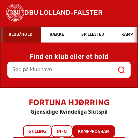
DBU LOLLAND-FALSTER
Hvad vil du søge efter?
KLUB/HOLD
RÆKKE
SPILLESTED
KAMP
INDHOLD OG NYHEDER
Find en klub eller et hold
STILLINGER, RESULTATER, KLUBBER OG
HOLD
FORTUNA HJØRRING
Gjensidige Kvindeliga Slutspil
STILLING
INFO
KAMPPROGRAM