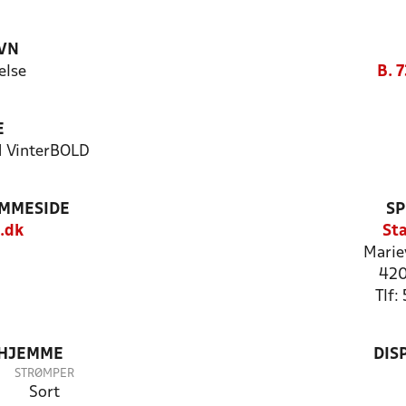
VN
else
B. 7
E
M VinterBOLD
EMMESIDE
SP
.dk
St
Marie
420
Tlf
 HJEMME
DIS
STRØMPER
Sort