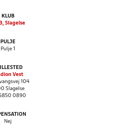
KLUB
3, Slagelse
PULJE
Pulje 1
ILLESTED
adion Vest
vangsvej 104
0 Slagelse
: 5850 0890
PENSATION
Nej