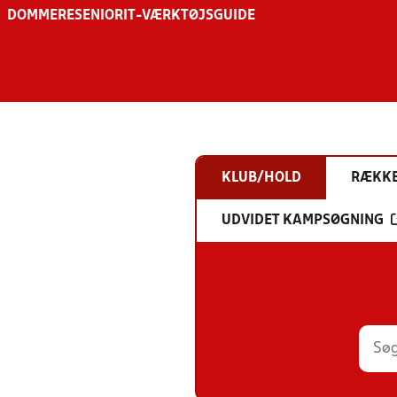
DOMMERE
SENIOR
IT-VÆRKTØJSGUIDE
KLUB/HOLD
RÆKK
UDVIDET KAMPSØGNING