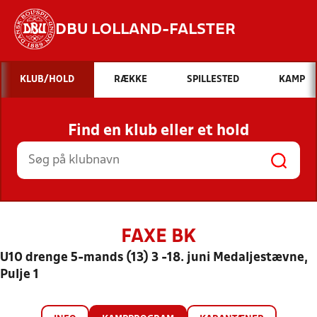
DBU LOLLAND-FALSTER
Hvad vil du søge efter?
KLUB/HOLD
RÆKKE
SPILLESTED
KAMP
INDHOLD OG NYHEDER
Find en klub eller et hold
STILLINGER, RESULTATER, KLUBBER OG
HOLD
FAXE BK
U10 drenge 5-mands (13) 3 -18. juni Medaljestævne,
Pulje 1