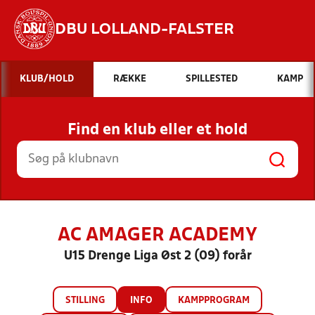
DBU LOLLAND-FALSTER
Hvad vil du søge efter?
KLUB/HOLD
RÆKKE
SPILLESTED
KAMP
INDHOLD OG NYHEDER
Find en klub eller et hold
STILLINGER, RESULTATER, KLUBBER OG
HOLD
AC AMAGER ACADEMY
U15 Drenge Liga Øst 2 (09) forår
STILLING
INFO
KAMPPROGRAM