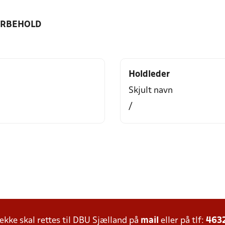
ORBEHOLD
Holdleder
Skjult navn
/
ke skal rettes til DBU Sjælland på
mail
eller på tlf:
463