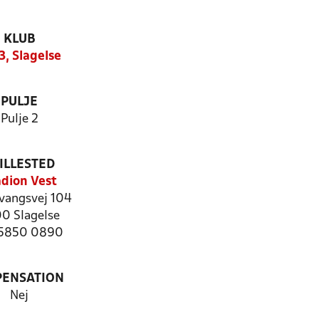
KLUB
3, Slagelse
PULJE
Pulje 2
ILLESTED
adion Vest
vangsvej 104
0 Slagelse
: 5850 0890
PENSATION
Nej