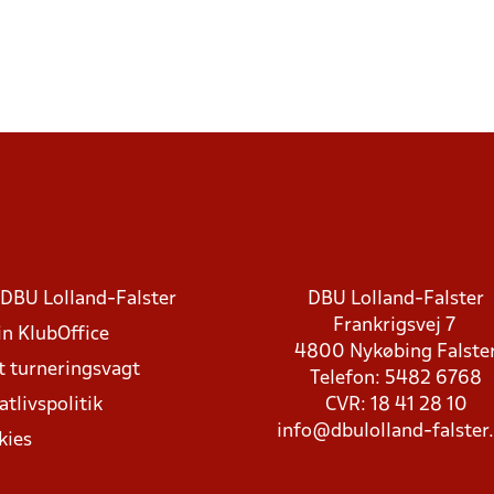
DBU Lolland-Falster
DBU Lolland-Falster
Frankrigsvej 7
in KlubOffice
4800 Nykøbing Falste
t turneringsvagt
Telefon: 5482 6768
atlivspolitik
CVR: 18 41 28 10
info@dbulolland-falster
kies