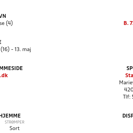
VN
se (4)
B. 7
E
16) - 13. maj
EMMESIDE
SP
.dk
St
Marie
420
Tlf
 HJEMME
DIS
STRØMPER
Sort