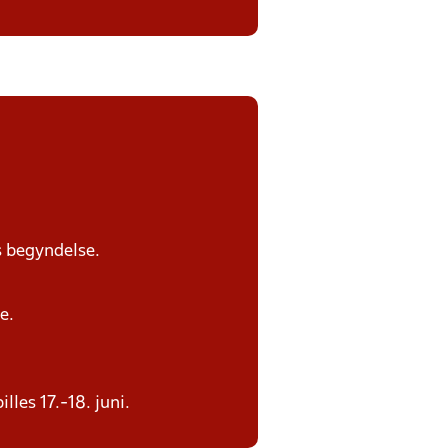
s begyndelse.
e.
les 17.-18. juni.