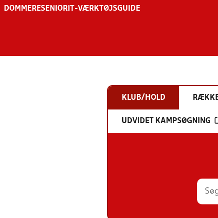
DOMMERE
SENIOR
IT-VÆRKTØJSGUIDE
KLUB/HOLD
RÆKK
UDVIDET KAMPSØGNING