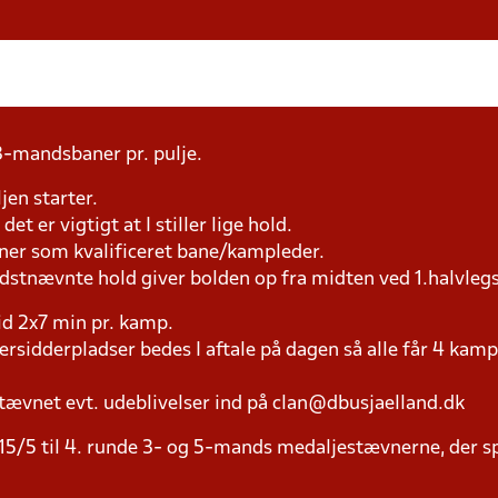
3-mandsbaner pr. pulje.
jen starter.
et er vigtigt at I stiller lige hold.
æner som kvalificeret bane/kampleder.
idstnævnte hold giver bolden op fra midten ved 1.halvleg
tid 2x7 min pr. kamp.
versidderpladser bedes I aftale på dagen så alle får 4 kamp
tævnet evt. udeblivelser ind på clan@dbusjaelland.dk
15/5 til 4. runde 3- og 5-mands medaljestævnerne, der spil