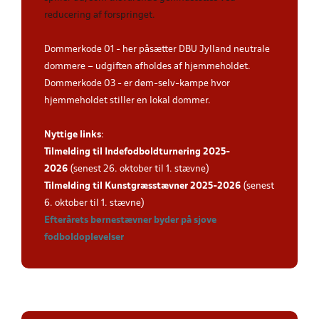
reducering af forspringet.
Dommerkode 01 - her påsætter DBU Jylland neutrale
dommere – udgiften afholdes af hjemmeholdet.
Dommerkode 03 - er døm-selv-kampe hvor
hjemmeholdet stiller en lokal dommer.
Nyttige links
:
Tilmelding til Indefodboldturnering 2025-
202
6
(senest 26. oktober til 1. stævne)
Tilmelding til Kunstgræsstævner 2025-202
6
(senest
6. oktober til 1. stævne)
Efterårets børnestævner byder på sjove
fodboldoplevelser