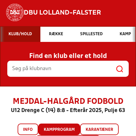
DBU LOLLAND-FALSTER
Hvad vil du søge efter?
KLUB/HOLD
RÆKKE
SPILLESTED
KAMP
INDHOLD OG NYHEDER
Find en klub eller et hold
STILLINGER, RESULTATER, KLUBBER OG
HOLD
MEJDAL-HALGÅRD FODBOLD
U12 Drenge C (14) 8:8 - Efterår 2025, Pulje 63
INFO
KAMPPROGRAM
KARANTÆNER