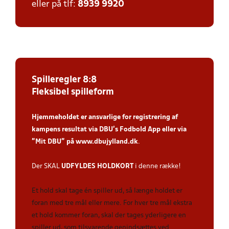
eller på tlf:
8939 9920
Spilleregler 8:8
Fleksibel spilleform
Hjemmeholdet er ansvarlige for registrering af
kampens resultat via DBU’s Fodbold App
eller via
”Mit DBU” på
www.dbujylland.dk
.
Der SKAL
UDFYLDES HOLDKORT
i denne række!
Et hold skal tage én spiller ud, så længe holdet er
foran med tre mål eller mere. For hver tre mål ekstra
et hold kommer foran, skal der tages yderligere en
spiller ud, som tilsvarende genindsættes ved