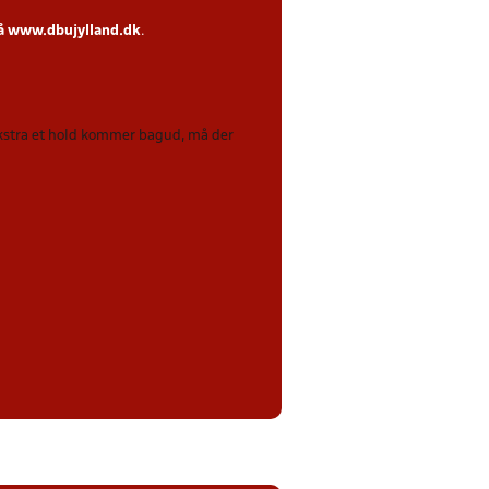
på
www.dbujylland.dk
.
 ekstra et hold kommer bagud, må der