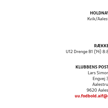
HOLDNA
Kvik/Aales
RÆKK
U12 Drenge B1 (14) 8:
KLUBBENS POS
Lars Simo
Engvej 
Aalestr
9620 Aales
uu.fodbold.aif