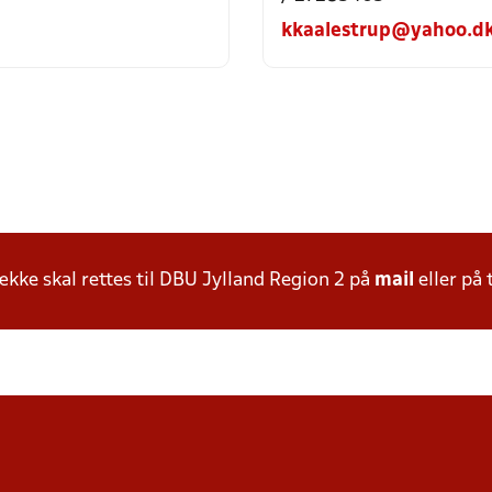
kkaalestrup@yahoo.d
ke skal rettes til DBU Jylland Region 2 på
mail
eller på 