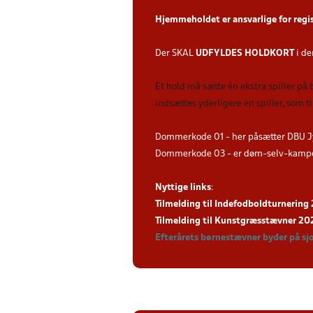
Hjemmeholdet er ansvarlige for regi
Der SKAL
UDFYLDES HOLDKORT
i de
Et hold må sætte én ekstra spiller på
indsættes yderligere en spiller, som 
Dommerkode 01 - her påsætter DBU J
Dommerkode 03 - er døm-selv-kampe 
Nyttige links
:
Tilmelding til Indefodboldturnerin
Tilmelding til Kunstgræsstævner 2
Efterårets børnestævner byder på sj