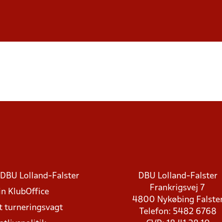
DBU Lolland-Falster
DBU Lolland-Falster
Frankrigsvej 7
in KlubOffice
4800 Nykøbing Falste
t turneringsvagt
Telefon: 5482 6768