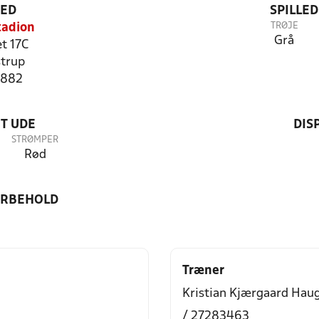
TED
SPILLE
TRØJE
tadion
Grå
t 17C
trup
1882
T UDE
DIS
STRØMPER
Rød
ORBEHOLD
Træner
Kristian Kjærgaard Hau
/ 27283463