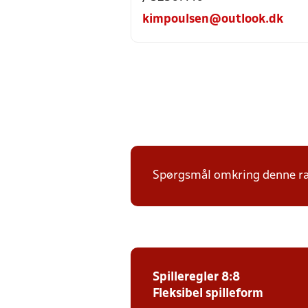
kimpoulsen@outlook.dk
Spørgsmål omkring denne ræk
Spilleregler 8:8
Fleksibel spilleform