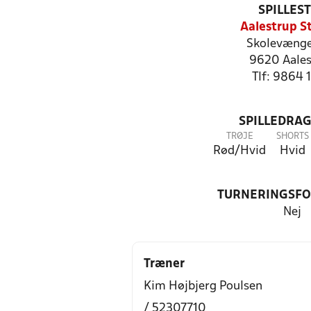
SPILLES
Aalestrup S
Skolevænge
9620 Aales
Tlf: 9864 
SPILLEDRAG
TRØJE
SHORTS
Rød/Hvid
Hvid
TURNERINGSF
Nej
Træner
Kim Højbjerg Poulsen
/ 52307710