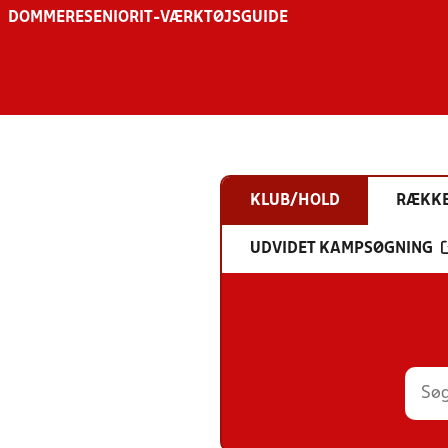
DOMMERE
SENIOR
IT-VÆRKTØJSGUIDE
KLUB/HOLD
RÆKK
UDVIDET KAMPSØGNING