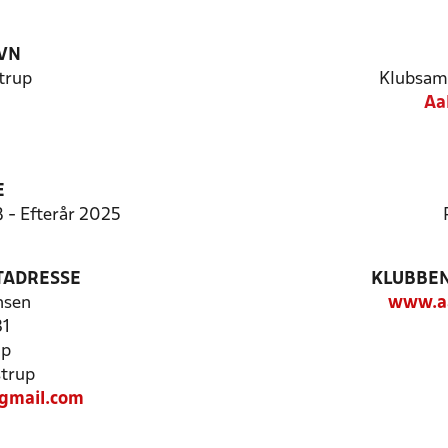
VN
trup
Klubsam
Aa
E
8 - Efterår 2025
TADRESSE
KLUBBEN
nsen
www.aa
31
up
trup
@gmail.com