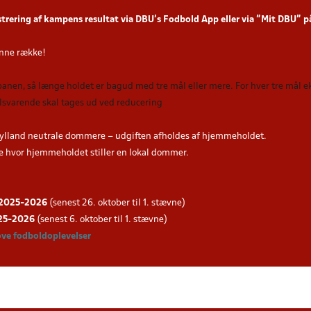
strering af kampens resultat via DBU’s Fodbold App
eller via ”Mit DBU” 
nne række!
 banen, så længe holdet er bagud med tre mål eller mere. For hver tre mål
tilsvarende skal tages ud ved reducering
ylland neutrale dommere – udgiften afholdes af hjemmeholdet.
hvor hjemmeholdet stiller en lokal dommer.
g 2025-202
6
(senest 26. oktober til 1. stævne)
025-202
6
(senest 6. oktober til 1. stævne)
ove fodboldoplevelser