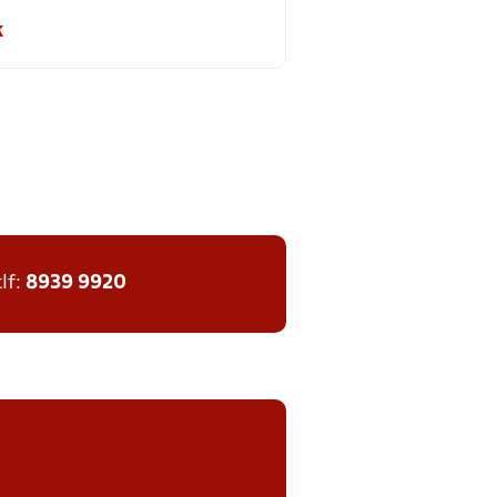
k
tlf:
8939 9920