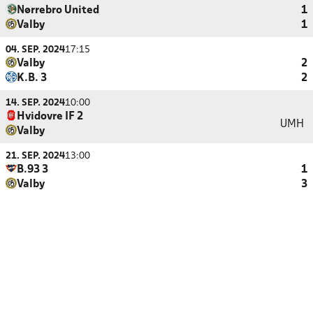
Nørrebro United
1
Valby
1
04. SEP. 2024
17:15
Valby
2
K.B. 3
2
14. SEP. 2024
10:00
Hvidovre IF 2
UMH
Valby
21. SEP. 2024
13:00
B.93 3
1
Valby
3