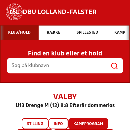
DBU LOLLAND-FALSTER
Hvad vil du søge efter?
KLUB/HOLD
RÆKKE
SPILLESTED
KAMP
INDHOLD OG NYHEDER
Find en klub eller et hold
STILLINGER, RESULTATER, KLUBBER OG
HOLD
VALBY
U13 Drenge M (12) 8:8 Efterår dommerløs
STILLING
INFO
KAMPPROGRAM