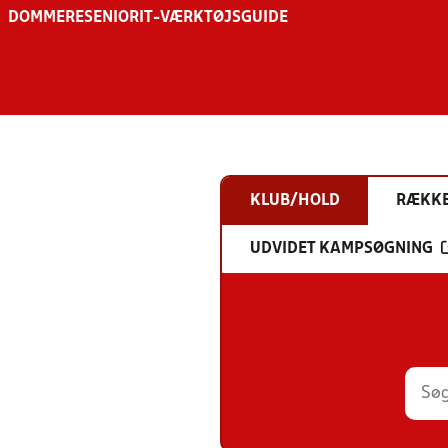
DOMMERE
SENIOR
IT-VÆRKTØJSGUIDE
KLUB/HOLD
RÆKK
UDVIDET KAMPSØGNING