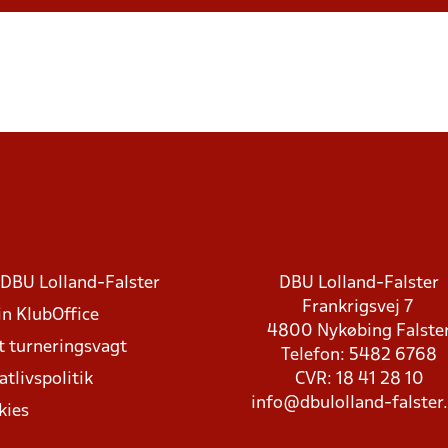
DBU Lolland-Falster
DBU Lolland-Falster
Frankrigsvej 7
in KlubOffice
4800 Nykøbing Falste
t turneringsvagt
Telefon: 5482 6768
atlivspolitik
CVR: 18 41 28 10
info@dbulolland-falster
kies