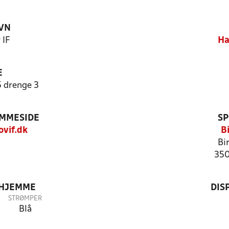
VN
 IF
Ha
E
 drenge 3
EMMESIDE
SP
vif.dk
B
Bi
350
 HJEMME
DIS
STRØMPER
Blå