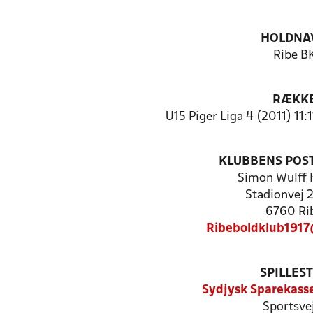
HOLDNA
Ribe B
RÆKK
U15 Piger Liga 4 (2011) 11:
KLUBBENS POS
Simon Wulff 
Stadionvej 2.
6760 Ri
Ribeboldklub191
SPILLES
Sydjysk Sparekasse
Sportsve