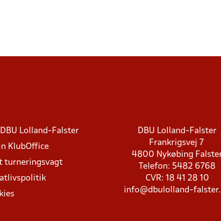
DBU Lolland-Falster
DBU Lolland-Falster
Frankrigsvej 7
in KlubOffice
4800 Nykøbing Falste
t turneringsvagt
Telefon: 5482 6768
atlivspolitik
CVR: 18 41 28 10
info@dbulolland-falster
kies