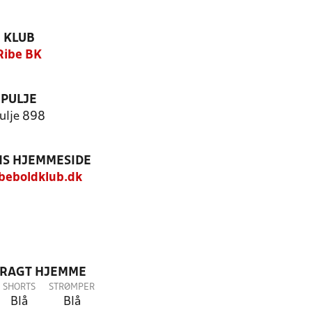
KLUB
Ribe BK
PULJE
ulje 898
S HJEMMESIDE
beboldklub.dk
DRAGT HJEMME
SHORTS
STRØMPER
Blå
Blå