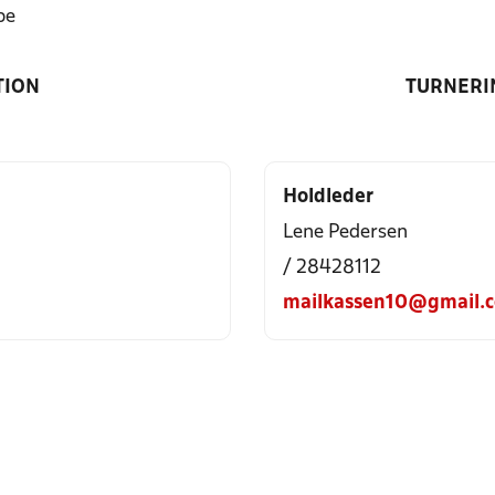
be
TION
TURNERI
Holdleder
Lene Pedersen
/ 28428112
mailkassen10@gmail.