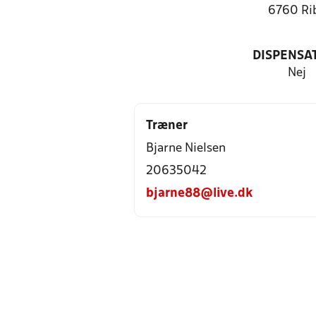
6760 Ri
DISPENSA
Nej
Træner
Bjarne Nielsen
20635042
bjarne88@live.dk