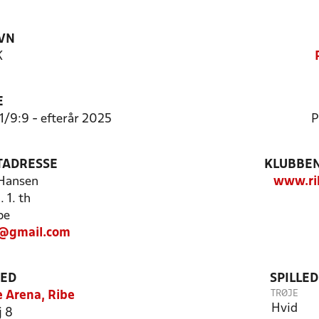
VN
K
E
11/9:9 - efterår 2025
P
TADRESSE
KLUBBEN
Hansen
www.ri
 1. th
be
7@gmail.com
TED
SPILLE
TRØJE
 Arena, Ribe
Hvid
j 8