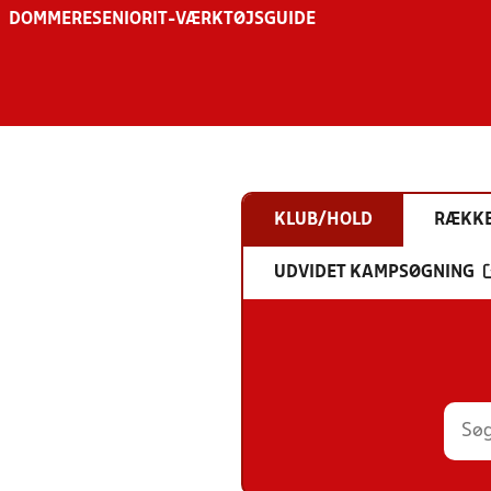
DOMMERE
SENIOR
IT-VÆRKTØJSGUIDE
KLUB/HOLD
RÆKK
UDVIDET KAMPSØGNING