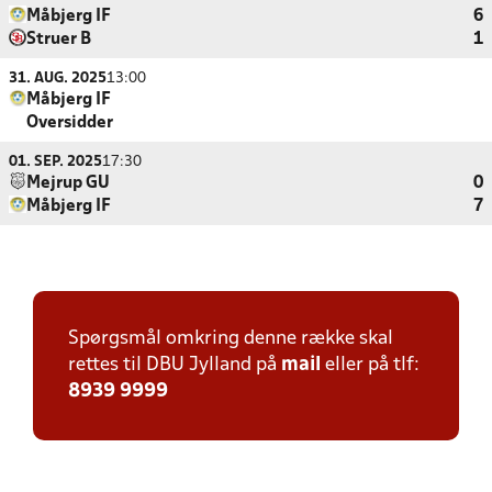
Måbjerg IF
6
Struer B
1
31. AUG. 2025
13:00
Måbjerg IF
Oversidder
01. SEP. 2025
17:30
Mejrup GU
0
Måbjerg IF
7
Spørgsmål omkring denne række skal
rettes til DBU Jylland på
mail
eller på tlf:
8939 9999