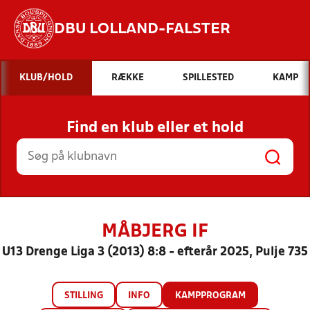
DBU LOLLAND-FALSTER
Hvad vil du søge efter?
KLUB/HOLD
RÆKKE
SPILLESTED
KAMP
INDHOLD OG NYHEDER
Find en klub eller et hold
STILLINGER, RESULTATER, KLUBBER OG
HOLD
MÅBJERG IF
U13 Drenge Liga 3 (2013) 8:8 - efterår 2025, Pulje 735
STILLING
INFO
KAMPPROGRAM