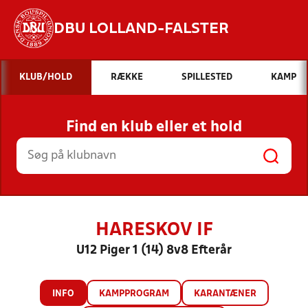
DBU LOLLAND-FALSTER
Hvad vil du søge efter?
KLUB/HOLD
RÆKKE
SPILLESTED
KAMP
INDHOLD OG NYHEDER
Find en klub eller et hold
STILLINGER, RESULTATER, KLUBBER OG
HOLD
HARESKOV IF
U12 Piger 1 (14) 8v8 Efterår
INFO
KAMPPROGRAM
KARANTÆNER