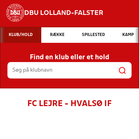
DBU LOLLAND-FALSTER
Hvad vil du søge efter?
KLUB/HOLD
RÆKKE
SPILLESTED
KAMP
INDHOLD OG NYHEDER
Find en klub eller et hold
STILLINGER, RESULTATER, KLUBBER OG
HOLD
FC LEJRE - HVALSØ IF