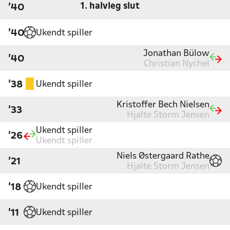
1. halvleg slut
'40
Ukendt spiller
'40
Jonathan Bülow
'40
Christian Nychel
Ukendt spiller
'38
Kristoffer Bech Nielsen
'33
Hjalte Storm Jensen
Ukendt spiller
'26
Ukendt spiller
Niels Østergaard Rathe
'21
Hjalte Storm Jensen
Ukendt spiller
'18
Ukendt spiller
'11