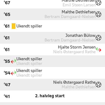
Malthe Dethlefsen
'67
Emil Steen Larsen
Malthe Dethlefsen
'65
Bertram Damgaard-Nielsen
Ukendt spiller
'61
Jonathan Bülow
'61
Bertram Damgaard-Nielsen
Hjalte Storm Jensen
'61
Niels Østergaard Rathe
Ukendt spiller
'55
Ukendt spiller
Ukendt spiller
'54
Ukendt spiller
Niels Østergaard Rathe
'47
Malthe Dethlefsen
2. halvleg start
'41