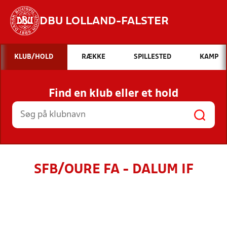
DBU LOLLAND-FALSTER
Hvad vil du søge efter?
KLUB/HOLD
RÆKKE
SPILLESTED
KAMP
INDHOLD OG NYHEDER
Find en klub eller et hold
STILLINGER, RESULTATER, KLUBBER OG
HOLD
SFB/OURE FA - DALUM IF