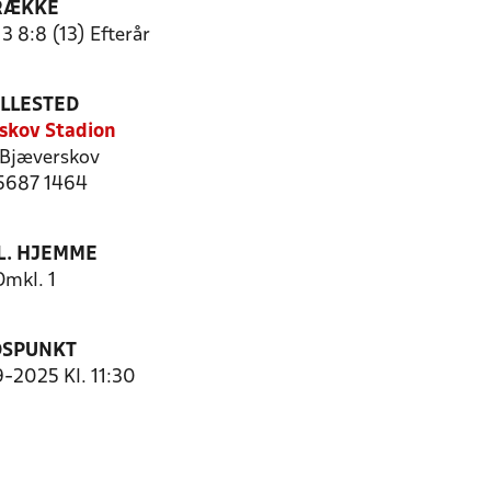
RÆKKE
3 8:8 (13) Efterår
ILLESTED
skov Stadion
Bjæverskov
 5687 1464
. HJEMME
Omkl. 1
DSPUNKT
9-2025 Kl. 11:30