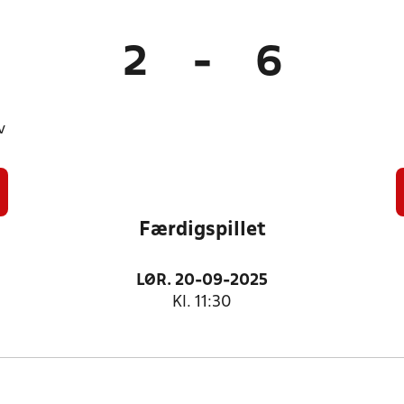
2
-
6
v
Færdigspillet
LØR. 20-09-2025
Kl. 11:30