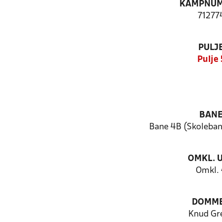
KAMPNU
71277
PULJ
Pulje 
BAN
Bane 4B (Skoleban
OMKL. 
Omkl.
DOMM
Knud Gr