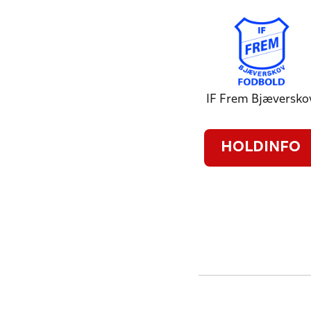
IF Frem Bjæversko
HOLDINFO