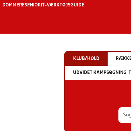
DOMMERE
SENIOR
IT-VÆRKTØJSGUIDE
KLUB/HOLD
RÆKK
UDVIDET KAMPSØGNING