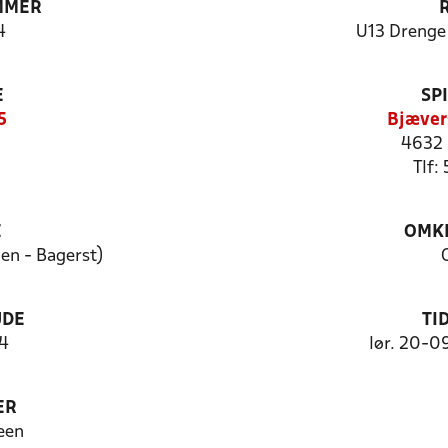
MMER
4
U13 Drenge 
E
SP
5
Bjæver
4632 
Tlf:
E
OMKL
en - Bagerst)
UDE
TI
 4
lør. 20-0
ER
een