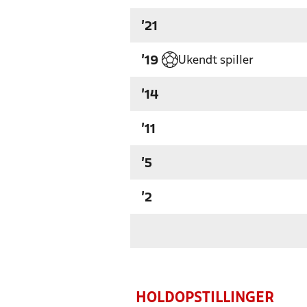
'21
Ukendt spiller
'19
'14
'11
'5
'2
HOLDOPSTILLINGER