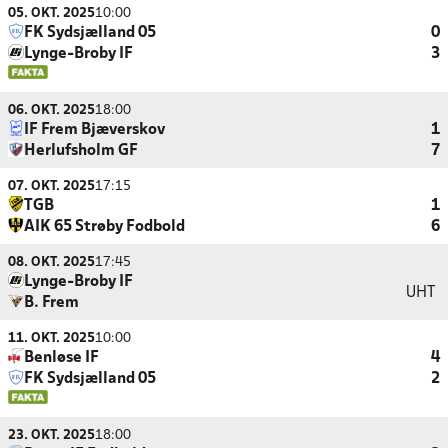
05. OKT. 2025
10:00
FK Sydsjælland 05
0
Lynge-Broby IF
3
06. OKT. 2025
18:00
IF Frem Bjæverskov
1
Herlufsholm GF
7
07. OKT. 2025
17:15
TGB
1
AIK 65 Strøby Fodbold
6
08. OKT. 2025
17:45
Lynge-Broby IF
UHT
B. Frem
11. OKT. 2025
10:00
Benløse IF
4
FK Sydsjælland 05
2
23. OKT. 2025
18:00