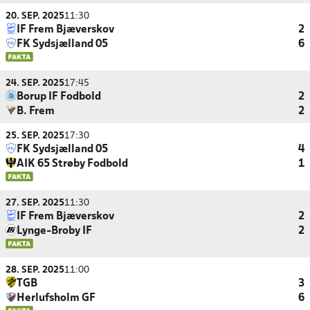
20. SEP. 2025
11:30
IF Frem Bjæverskov
2
FK Sydsjælland 05
6
24. SEP. 2025
17:45
Borup IF Fodbold
2
B. Frem
2
25. SEP. 2025
17:30
FK Sydsjælland 05
4
AIK 65 Strøby Fodbold
1
27. SEP. 2025
11:30
IF Frem Bjæverskov
2
Lynge-Broby IF
2
28. SEP. 2025
11:00
TGB
3
Herlufsholm GF
6