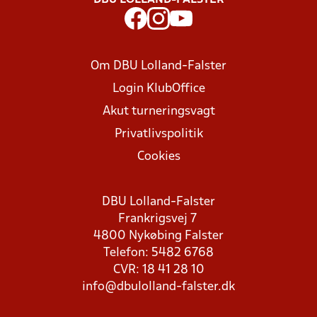
DBU LOLLAND-FALSTER
Om DBU Lolland-Falster
Login KlubOffice
Akut turneringsvagt
Privatlivspolitik
Cookies
DBU Lolland-Falster
Frankrigsvej 7
4800 Nykøbing Falster
Telefon: 5482 6768
CVR: 18 41 28 10
info@dbulolland-falster.dk