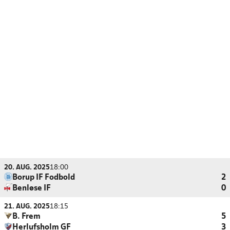
20. AUG. 2025
18:00
Borup IF Fodbold
2
Benløse IF
0
21. AUG. 2025
18:15
B. Frem
5
Herlufsholm GF
3