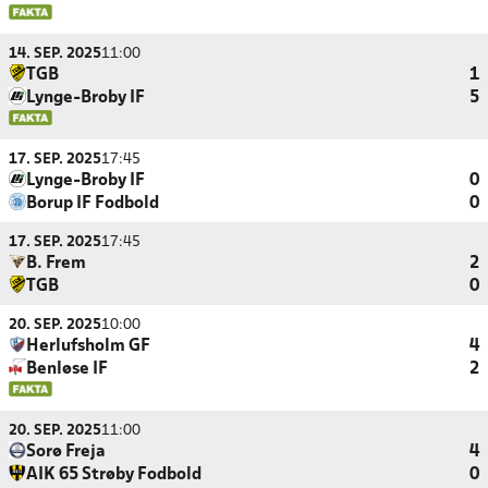
14. SEP. 2025
11:00
TGB
1
Lynge-Broby IF
5
17. SEP. 2025
17:45
Lynge-Broby IF
0
Borup IF Fodbold
0
17. SEP. 2025
17:45
B. Frem
2
TGB
0
20. SEP. 2025
10:00
Herlufsholm GF
4
Benløse IF
2
20. SEP. 2025
11:00
Sorø Freja
4
AIK 65 Strøby Fodbold
0