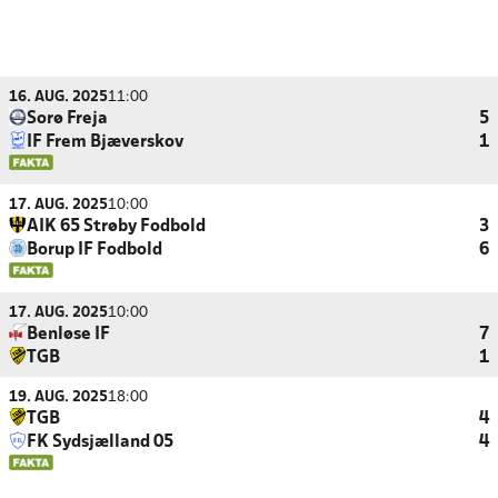
16. AUG. 2025
11:00
Sorø Freja
5
IF Frem Bjæverskov
1
17. AUG. 2025
10:00
AIK 65 Strøby Fodbold
3
Borup IF Fodbold
6
17. AUG. 2025
10:00
Benløse IF
7
TGB
1
19. AUG. 2025
18:00
TGB
4
FK Sydsjælland 05
4