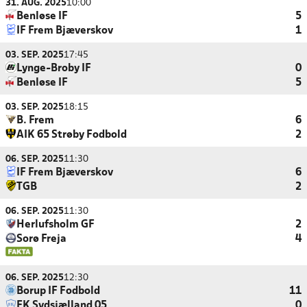
31. AUG. 2025
10:00
Benløse IF
5
IF Frem Bjæverskov
1
03. SEP. 2025
17:45
Lynge-Broby IF
0
Benløse IF
5
03. SEP. 2025
18:15
B. Frem
6
AIK 65 Strøby Fodbold
2
06. SEP. 2025
11:30
IF Frem Bjæverskov
6
TGB
2
06. SEP. 2025
11:30
Herlufsholm GF
2
Sorø Freja
4
06. SEP. 2025
12:30
Borup IF Fodbold
11
FK Sydsjælland 05
0