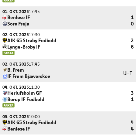
01. OKT. 2025
17:45
Benløse IF
1
Sorø Freja
0
02. OKT. 2025
17:30
AIK 65 Strøby Fodbold
2
Lynge-Broby IF
6
02. OKT. 2025
17:45
B. Frem
UHT
IF Frem Bjæverskov
04. OKT. 2025
11:30
Herlufsholm GF
3
Borup IF Fodbold
1
05. OKT. 2025
10:00
AIK 65 Strøby Fodbold
4
Benløse IF
4