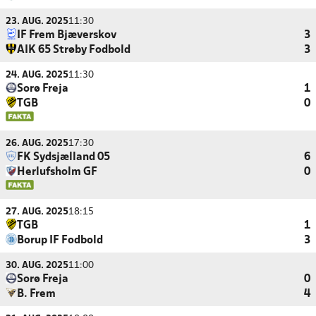
23. AUG. 2025
11:30
IF Frem Bjæverskov
3
AIK 65 Strøby Fodbold
3
24. AUG. 2025
11:30
Sorø Freja
1
TGB
0
26. AUG. 2025
17:30
FK Sydsjælland 05
6
Herlufsholm GF
0
27. AUG. 2025
18:15
TGB
1
Borup IF Fodbold
3
30. AUG. 2025
11:00
Sorø Freja
0
B. Frem
4