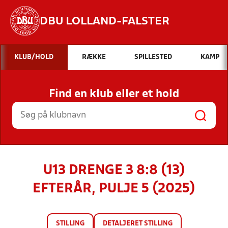
DBU LOLLAND-FALSTER
Hvad vil du søge efter?
KLUB/HOLD
RÆKKE
SPILLESTED
KAMP
INDHOLD OG NYHEDER
Find en klub eller et hold
STILLINGER, RESULTATER, KLUBBER OG
HOLD
U13 DRENGE 3 8:8 (13)
EFTERÅR, PULJE 5 (2025)
STILLING
DETALJERET STILLING