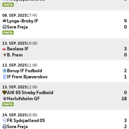
08. SEP. 2025
17:45
Lynge-Broby IF
4
Sorø Freja
0
13. SEP. 2025
10:00
Benløse IF
3
B. Frem
0
13. SEP. 2025
11:00
Borup IF Fodbold
2
IF Frem Bjæverskov
1
13. SEP. 2025
12:00
AIK 65 Strøby Fodbold
0
Herlufsholm GF
18
14. SEP. 2025
10:00
FK Sydsjælland 05
3
Sorø Freja
2