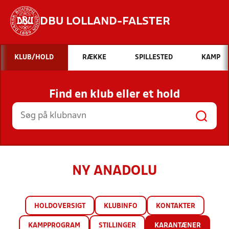
DBU LOLLAND-FALSTER
Hvad vil du søge efter?
KLUB/HOLD
RÆKKE
SPILLESTED
KAMP
INDHOLD OG NYHEDER
Find en klub eller et hold
STILLINGER, RESULTATER, KLUBBER OG
HOLD
NY ANADOLU
HOLDOVERSIGT
KLUBINFO
KONTAKTER
KAMPPROGRAM
STILLINGER
KARANTÆNER