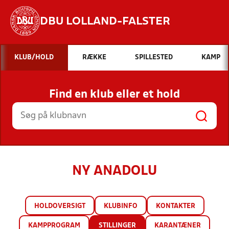
DBU LOLLAND-FALSTER
Hvad vil du søge efter?
KLUB/HOLD
RÆKKE
SPILLESTED
KAMP
INDHOLD OG NYHEDER
Find en klub eller et hold
STILLINGER, RESULTATER, KLUBBER OG
HOLD
NY ANADOLU
HOLDOVERSIGT
KLUBINFO
KONTAKTER
KAMPPROGRAM
STILLINGER
KARANTÆNER