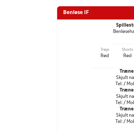
Benløse IF
Spilles
Benløseha
Trøje
Shorts
Rød
Rød
Træne
Skjult n
Tel: / Mob
Træne
Skjult n
Tel: / Mob
Træne
Skjult n
Tel: / Mob