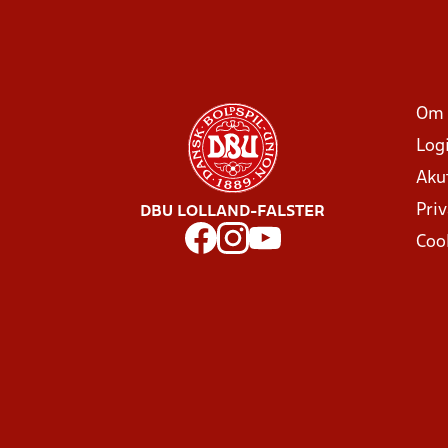
Om 
Log
Aku
Priv
DBU LOLLAND-FALSTER
Coo