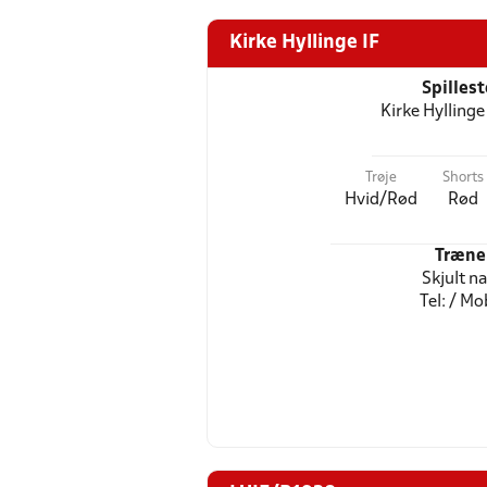
Kirke Hyllinge IF
Spilles
Kirke Hyllinge
Trøje
Shorts
Hvid/Rød
Rød
Træne
Skjult n
Tel: / Mob