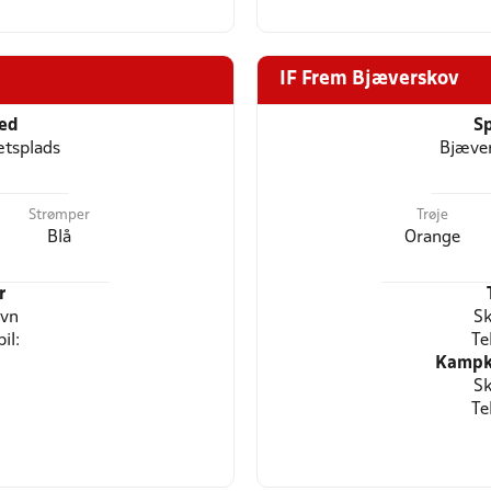
IF Frem Bjæverskov
ted
Sp
ætsplads
Bjæver
Strømper
Trøje
Blå
Orange
r
avn
Sk
il:
Te
Kampkl
Sk
Te