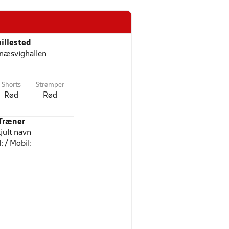
illested
næsvighallen
Shorts
Strømper
Rød
Rød
Træner
jult navn
l: / Mobil: