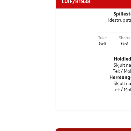
LUIF/B1938
Spilles
Idestrup st
Trøje
Shorts
Grå
Grå
Holdled
Skjult n
Tel: / Mob
Herreun
Skjult n
Tel: / Mob