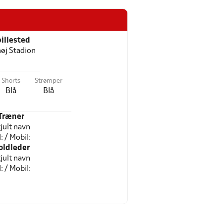
illested
høj Stadion
Shorts
Strømper
Blå
Blå
Træner
jult navn
l: / Mobil:
oldleder
jult navn
l: / Mobil: