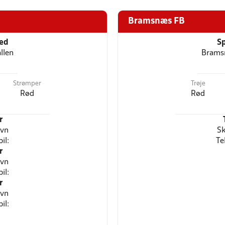
Bramsnæs FB
ted
Sp
llen
Brams
Strømper
Trøje
Rød
Rød
r
avn
Sk
il:
Te
r
avn
il:
r
avn
il: