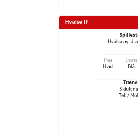
Hvalsø IF
Spilles
Hvalsø ny Idr
Trøje
Shorts
Hvid
Blå
Træne
Skjult n
Tel: / Mob