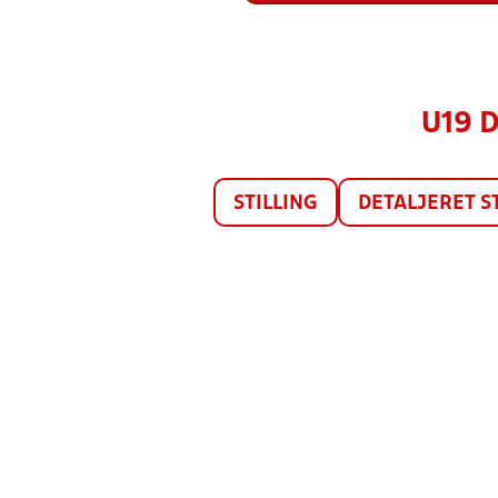
U19 
STILLING
DETALJERET S