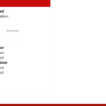
ted
adion
Strømper
er
avn
il:
gdom
avn
il: