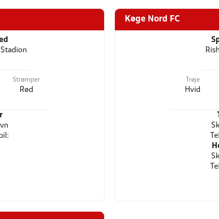
Køge Nord FC
ted
Sp
 Stadion
Ris
Strømper
Trøje
Rød
Hvid
r
avn
Sk
il:
Te
H
Sk
Te