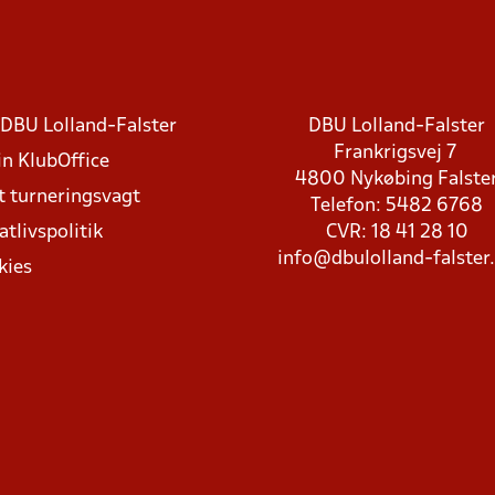
DBU Lolland-Falster
DBU Lolland-Falster
Frankrigsvej 7
in KlubOffice
4800 Nykøbing Falste
t turneringsvagt
Telefon: 5482 6768
atlivspolitik
CVR: 18 41 28 10
info@dbulolland-falster
kies