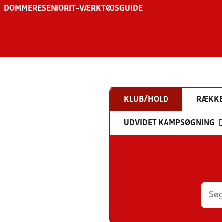
DOMMERE
SENIOR
IT-VÆRKTØJSGUIDE
KLUB/HOLD
RÆKK
UDVIDET KAMPSØGNING