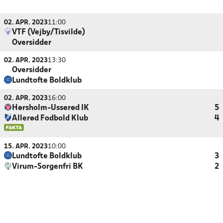
02. APR. 2023
11:00
VTF (Vejby/Tisvilde)
Oversidder
02. APR. 2023
13:30
Oversidder
Lundtofte Boldklub
02. APR. 2023
16:00
Hørsholm-Usserød IK
5
Allerød Fodbold Klub
4
15. APR. 2023
10:00
Lundtofte Boldklub
3
Virum-Sorgenfri BK
2