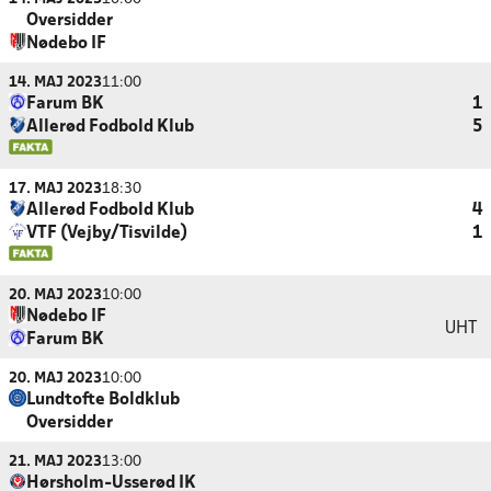
Oversidder
Nødebo IF
14. MAJ 2023
11:00
Farum BK
1
Allerød Fodbold Klub
5
17. MAJ 2023
18:30
Allerød Fodbold Klub
4
VTF (Vejby/Tisvilde)
1
20. MAJ 2023
10:00
Nødebo IF
UHT
Farum BK
20. MAJ 2023
10:00
Lundtofte Boldklub
Oversidder
21. MAJ 2023
13:00
Hørsholm-Usserød IK