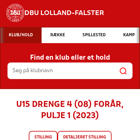
DBU LOLLAND-FALSTER
Hvad vil du søge efter?
KLUB/HOLD
RÆKKE
SPILLESTED
KAMP
INDHOLD OG NYHEDER
Find en klub eller et hold
STILLINGER, RESULTATER, KLUBBER OG
HOLD
U15 DRENGE 4 (08) FORÅR,
PULJE 1 (2023)
STILLING
DETALJERET STILLING