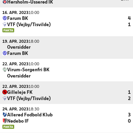
Hørsholm-Usserød IK
16. APR. 2023
10:00
Farum BK
4
VTF (Vejby/Tisvilde)
1
19. APR. 2023
18:00
Oversidder
Farum BK
22. APR. 2023
10:00
Virum-Sorgenfri BK
Oversidder
22. APR. 2023
10:00
Gilleleje FK
1
VTF (Vejby/Tisvilde)
2
24. APR. 2023
18:30
Allerød Fodbold Klub
3
Nødebo IF
0