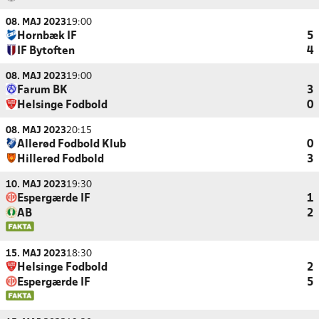
08. MAJ 2023
19:00
Hornbæk IF
5
IF Bytoften
4
08. MAJ 2023
19:00
Farum BK
3
Helsinge Fodbold
0
08. MAJ 2023
20:15
Allerød Fodbold Klub
0
Hillerød Fodbold
3
10. MAJ 2023
19:30
Espergærde IF
1
AB
2
15. MAJ 2023
18:30
Helsinge Fodbold
2
Espergærde IF
5