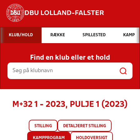
DBU LOLLAND-FALSTER
Hvad vil du søge efter?
KLUB/HOLD
RÆKKE
SPILLESTED
KAMP
INDHOLD OG NYHEDER
Find en klub eller et hold
STILLINGER, RESULTATER, KLUBBER OG
HOLD
M+32 1 - 2023, PULJE 1 (2023)
STILLING
DETALJERET STILLING
KAMPPROGRAM
HOLDOVERSIGT