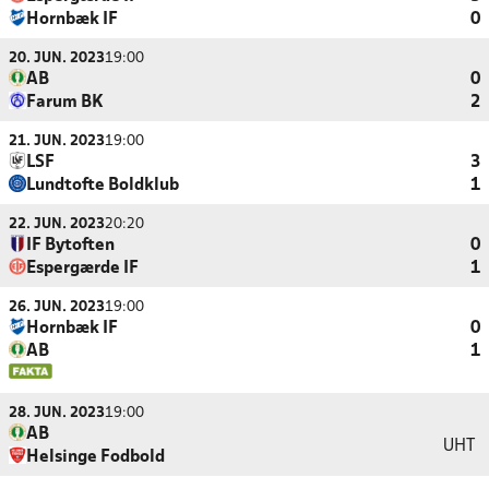
Hornbæk IF
0
20. JUN. 2023
19:00
AB
0
Farum BK
2
21. JUN. 2023
19:00
LSF
3
Lundtofte Boldklub
1
22. JUN. 2023
20:20
IF Bytoften
0
Espergærde IF
1
26. JUN. 2023
19:00
Hornbæk IF
0
AB
1
28. JUN. 2023
19:00
AB
UHT
Helsinge Fodbold