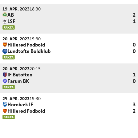
19. APR. 2023
18:30
AB
2
LSF
1
20. APR. 2023
19:30
Hillerød Fodbold
0
Lundtofte Boldklub
0
20. APR. 2023
20:15
IF Bytoften
1
Farum BK
0
24. APR. 2023
19:30
Hornbæk IF
3
Hillerød Fodbold
2