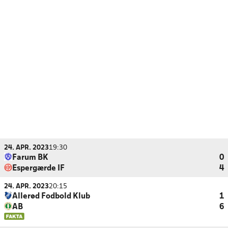
24. APR. 2023
19:30
Farum BK
0
Espergærde IF
4
24. APR. 2023
20:15
Allerød Fodbold Klub
1
AB
6