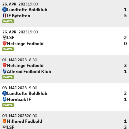
26. APR. 2023
19:00
Lundtofte Boldklub
1
IF Bytoften
5
26. APR. 2023
19:00
LSF
2
Helsinge Fodbold
0
01. MAJ 2023
18:30
Helsinge Fodbold
3
Allerød Fodbold Klub
1
03. MAJ 2023
19:00
Lundtofte Boldklub
2
Hornbæk IF
1
04. MAJ 2023
20:00
Hillerød Fodbold
1
LSF
3