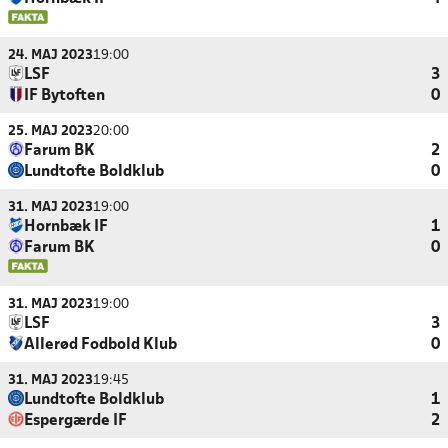
24. MAJ 2023
19:00
LSF
3
IF Bytoften
0
25. MAJ 2023
20:00
Farum BK
2
Lundtofte Boldklub
0
31. MAJ 2023
19:00
Hornbæk IF
1
Farum BK
0
31. MAJ 2023
19:00
LSF
3
Allerød Fodbold Klub
0
31. MAJ 2023
19:45
Lundtofte Boldklub
1
Espergærde IF
2