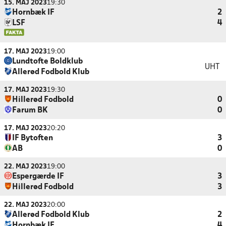
15. MAJ 2023
19:30
Hornbæk IF
2
LSF
4
17. MAJ 2023
19:00
Lundtofte Boldklub
UHT
Allerød Fodbold Klub
17. MAJ 2023
19:30
Hillerød Fodbold
0
Farum BK
0
17. MAJ 2023
20:20
IF Bytoften
3
AB
0
22. MAJ 2023
19:00
Espergærde IF
3
Hillerød Fodbold
3
22. MAJ 2023
20:00
Allerød Fodbold Klub
2
Hornbæk IF
4