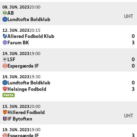
08. JUN. 2023
20:00
AB
UHT
Lundtofte Boldklub
12. JUN. 2023
20:15
Allerød Fodbold Klub
0
Farum BK
3
14. JUN. 2023
19:00
LSF
0
Espergærde IF
0
14. JUN. 2023
19:30
Lundtofte Boldklub
0
Helsinge Fodbold
3
15. JUN. 2023
20:00
Hillerød Fodbold
UHT
IF Bytoften
19. JUN. 2023
19:00
Espergærde IF
3