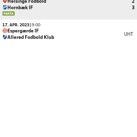
Helsinge Fodbold
2
Hornbæk IF
3
17. APR. 2023
19:00
Espergærde IF
UHT
Allerød Fodbold Klub