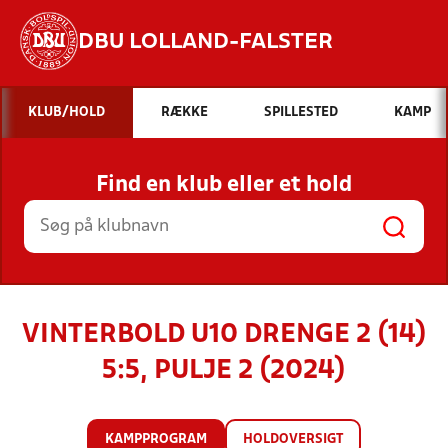
DBU LOLLAND-FALSTER
Hvad vil du søge efter?
KLUB/HOLD
RÆKKE
SPILLESTED
KAMP
INDHOLD OG NYHEDER
Find en klub eller et hold
STILLINGER, RESULTATER, KLUBBER OG
HOLD
VINTERBOLD U10 DRENGE 2 (14)
5:5, PULJE 2 (2024)
KAMPPROGRAM
HOLDOVERSIGT