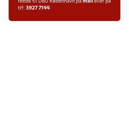
rettes til DBU København på
mail
eller på
tlf:
3927 7144