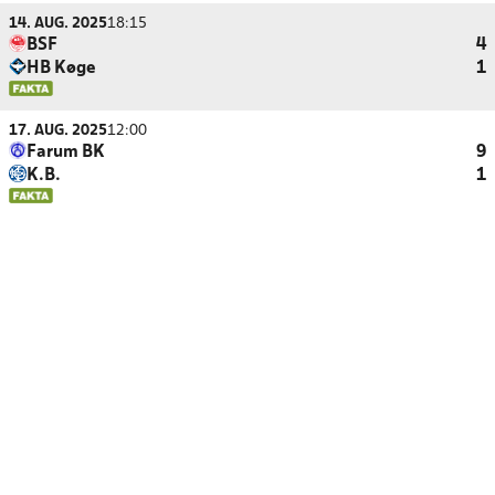
14. AUG. 2025
18:15
BSF
4
HB Køge
1
17. AUG. 2025
12:00
Farum BK
9
K.B.
1