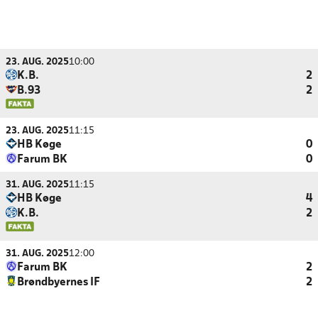
23. AUG. 2025
10:00
K.B.
2
B.93
2
23. AUG. 2025
11:15
HB Køge
0
Farum BK
0
31. AUG. 2025
11:15
HB Køge
4
K.B.
2
31. AUG. 2025
12:00
Farum BK
2
Brøndbyernes IF
2