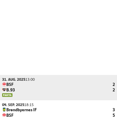
31. AUG. 2025
13:00
BSF
2
B.93
2
04. SEP. 2025
18:15
Brøndbyernes IF
3
BSF
5