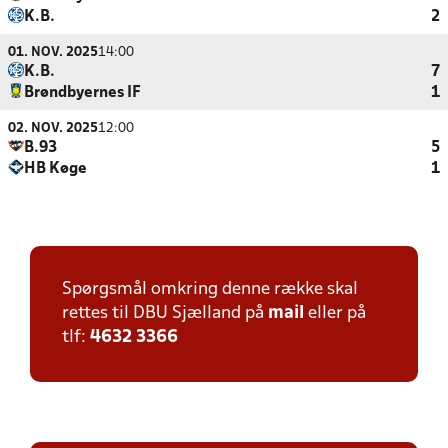
K.B.
2
01. NOV. 2025
14:00
K.B.
7
Brøndbyernes IF
1
02. NOV. 2025
12:00
B.93
5
HB Køge
1
Spørgsmål omkring denne række skal
rettes til DBU Sjælland på
mail
eller på
tlf:
4632 3366