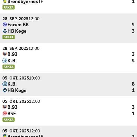
Brøndbyernes IF
1
28. SEP. 2025
12:00
Farum BK
4
HB Køge
3
28. SEP. 2025
12:00
B.93
3
K.B.
4
05. OKT. 2025
10:00
K.B.
8
HB Køge
1
05. OKT. 2025
12:00
B.93
3
BSF
1
05. OKT. 2025
12:00