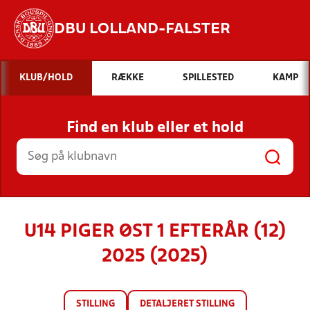
DBU LOLLAND-FALSTER
Hvad vil du søge efter?
KLUB/HOLD
RÆKKE
SPILLESTED
KAMP
INDHOLD OG NYHEDER
Find en klub eller et hold
STILLINGER, RESULTATER, KLUBBER OG
HOLD
U14 PIGER ØST 1 EFTERÅR (12)
2025 (2025)
STILLING
DETALJERET STILLING