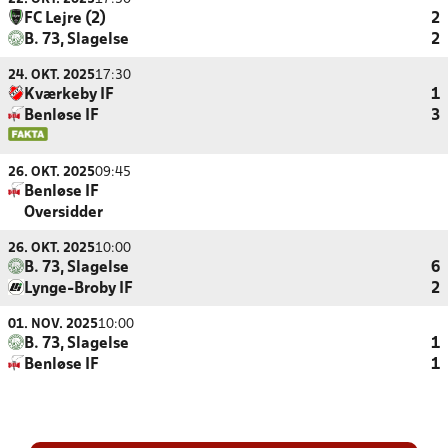
FC Lejre (2)
2
B. 73, Slagelse
2
24. OKT. 2025
17:30
Kværkeby IF
1
Benløse IF
3
26. OKT. 2025
09:45
Benløse IF
Oversidder
26. OKT. 2025
10:00
B. 73, Slagelse
6
Lynge-Broby IF
2
01. NOV. 2025
10:00
B. 73, Slagelse
1
Benløse IF
1