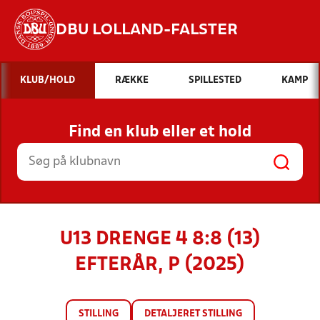
DBU LOLLAND-FALSTER
Hvad vil du søge efter?
KLUB/HOLD
RÆKKE
SPILLESTED
KAMP
INDHOLD OG NYHEDER
Find en klub eller et hold
STILLINGER, RESULTATER, KLUBBER OG
HOLD
U13 DRENGE 4 8:8 (13)
EFTERÅR, P (2025)
STILLING
DETALJERET STILLING