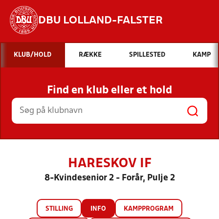
DBU LOLLAND-FALSTER
Hvad vil du søge efter?
KLUB/HOLD
RÆKKE
SPILLESTED
KAMP
INDHOLD OG NYHEDER
Find en klub eller et hold
STILLINGER, RESULTATER, KLUBBER OG
HOLD
HARESKOV IF
8-Kvindesenior 2 - Forår, Pulje 2
STILLING
INFO
KAMPPROGRAM