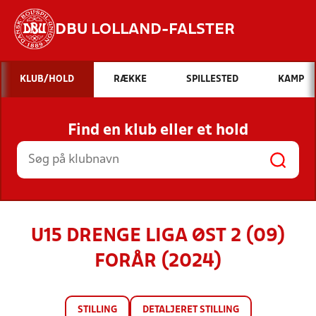
DBU LOLLAND-FALSTER
Hvad vil du søge efter?
KLUB/HOLD
RÆKKE
SPILLESTED
KAMP
INDHOLD OG NYHEDER
Find en klub eller et hold
STILLINGER, RESULTATER, KLUBBER OG
HOLD
U15 DRENGE LIGA ØST 2 (09)
FORÅR (2024)
STILLING
DETALJERET STILLING