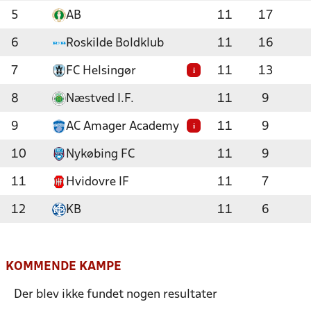
5
AB
11
17
6
Roskilde Boldklub
11
16
7
FC Helsingør
11
13
i
8
Næstved I.F.
11
9
9
AC Amager Academy
11
9
i
10
Nykøbing FC
11
9
11
Hvidovre IF
11
7
12
KB
11
6
KOMMENDE KAMPE
Der blev ikke fundet nogen resultater