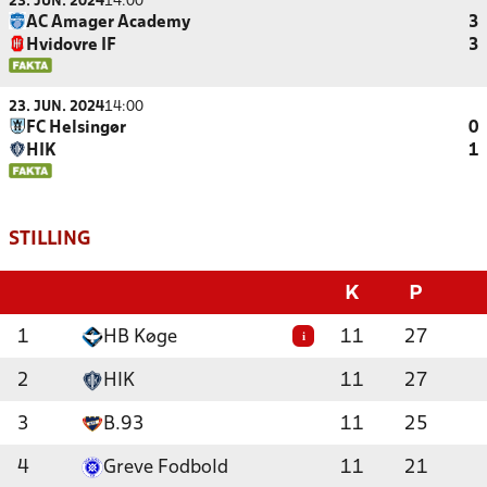
23. JUN. 2024
14:00
AC Amager Academy
3
Hvidovre IF
3
23. JUN. 2024
14:00
FC Helsingør
0
HIK
1
STILLING
K
P
1
HB Køge
11
27
i
2
HIK
11
27
3
B.93
11
25
4
Greve Fodbold
11
21