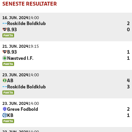
SENESTE RESULTATER
16. JUN. 2024
14:00
Roskilde Boldklub
2
B.93
0
21. JUN. 2024
19:15
B.93
1
Næstved I.F.
1
23. JUN. 2024
14:00
AB
4
Roskilde Boldklub
3
23. JUN. 2024
14:00
Greve Fodbold
2
KB
1