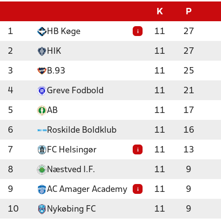
K
P
1
HB Køge
11
27
i
2
HIK
11
27
3
B.93
11
25
4
Greve Fodbold
11
21
5
AB
11
17
6
Roskilde Boldklub
11
16
7
FC Helsingør
11
13
i
8
Næstved I.F.
11
9
9
AC Amager Academy
11
9
i
10
Nykøbing FC
11
9