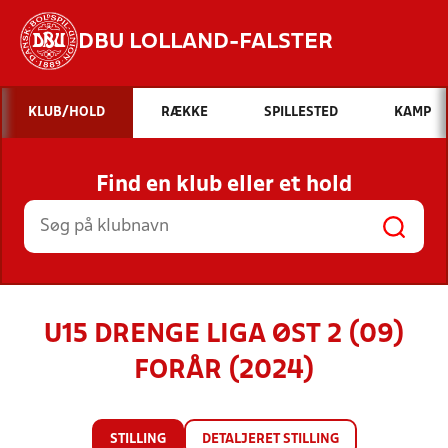
DBU LOLLAND-FALSTER
Hvad vil du søge efter?
KLUB/HOLD
RÆKKE
SPILLESTED
KAMP
INDHOLD OG NYHEDER
Find en klub eller et hold
STILLINGER, RESULTATER, KLUBBER OG
HOLD
U15 DRENGE LIGA ØST 2 (09)
FORÅR (2024)
STILLING
DETALJERET STILLING