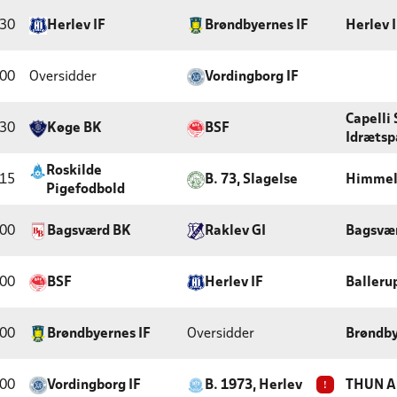
:30
Herlev IF
Brøndbyernes IF
Herlev 
:00
Oversidder
Vordingborg IF
Capelli
:30
Køge BK
BSF
Idrætsp
Roskilde
:15
B. 73, Slagelse
Himmel
Pigefodbold
:00
Bagsværd BK
Raklev GI
Bagsvær
:00
BSF
Herlev IF
Balleru
:00
Brøndbyernes IF
Oversidder
Brøndby
:00
Vordingborg IF
B. 1973, Herlev
!
THUN A