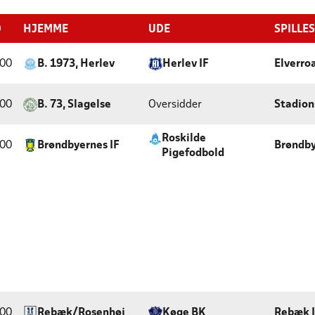
D
HJEMME
UDE
SPILLE
:00
B. 1973, Herlev
Herlev IF
Elverro
:00
B. 73, Slagelse
Oversidder
Stadion
Roskilde
:00
Brøndbyernes IF
Brøndby
Pigefodbold
:00
Rebæk/Rosenhøj
Køge BK
Rebæk 