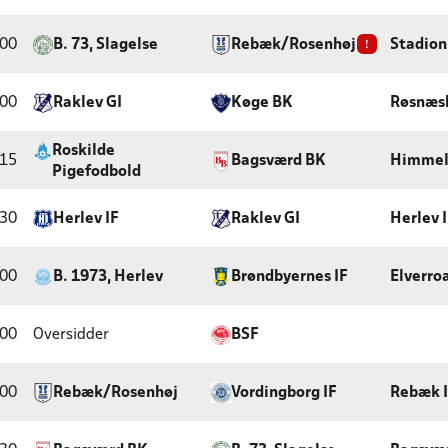
:00
B. 73, Slagelse
Rebæk/Rosenhøj
!
Stadion
:00
Raklev GI
Køge BK
Røsnæs
Roskilde
:15
Bagsværd BK
Himmel
Pigefodbold
:30
Herlev IF
Raklev GI
Herlev 
:00
B. 1973, Herlev
Brøndbyernes IF
Elverro
:00
Oversidder
BSF
:00
Rebæk/Rosenhøj
Vordingborg IF
Rebæk 