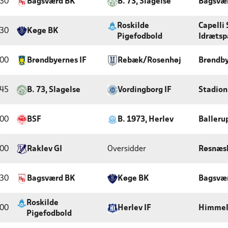
:30
Bagsværd BK
B. 73, Slagelse
Bagsvær
Roskilde
Capelli
:30
Køge BK
Pigefodbold
Idrætsp
:00
Brøndbyernes IF
Rebæk/Rosenhøj
Brøndby
:45
B. 73, Slagelse
Vordingborg IF
Stadion
:00
BSF
B. 1973, Herlev
Balleru
:00
Raklev GI
Oversidder
Røsnæs
:30
Bagsværd BK
Køge BK
Bagsvær
Roskilde
:00
Herlev IF
Himmel
Pigefodbold