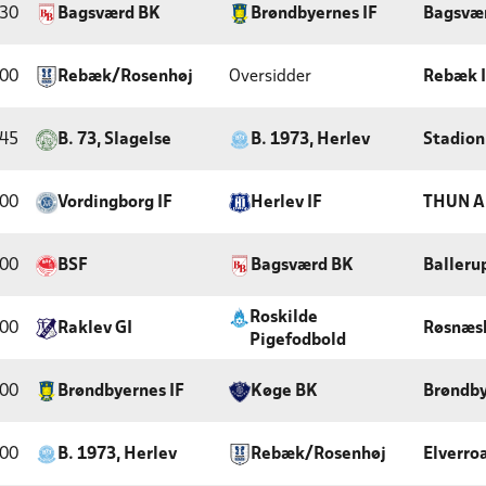
:30
Bagsværd BK
Brøndbyernes IF
Bagsvær
:00
Rebæk/Rosenhøj
Oversidder
Rebæk 
:45
B. 73, Slagelse
B. 1973, Herlev
Stadion
:00
Vordingborg IF
Herlev IF
THUN A
:00
BSF
Bagsværd BK
Balleru
Roskilde
:00
Raklev GI
Røsnæs
Pigefodbold
:00
Brøndbyernes IF
Køge BK
Brøndby
:00
B. 1973, Herlev
Rebæk/Rosenhøj
Elverro