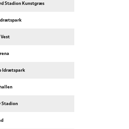
d Stadion Kunstgræs
Idrætspark
 Vest
rena
p Idrætspark
hallen
 Stadion
ad