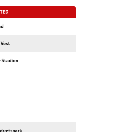
STED
ad
 Vest
 Stadion
Idrætspark