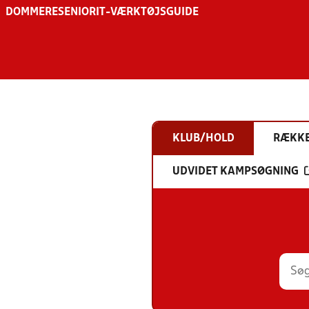
DOMMERE
SENIOR
IT-VÆRKTØJSGUIDE
KLUB/HOLD
RÆKK
UDVIDET KAMPSØGNING