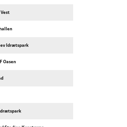
 Vest
hallen
ev Idrætspark
IF Oasen
ad
Idrætspark