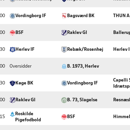
:00
Vordingborg IF
Bagsværd BK
THUN A
:00
BSF
Raklev GI
Balleru
:30
Herlev IF
Rebæk/Rosenhøj
Herlev 
:00
Oversidder
B. 1973, Herlev
Capelli
:30
Køge BK
Vordingborg IF
Idrætsp
:00
Raklev GI
B. 73, Slagelse
Røsnæs
Roskilde
:15
BSF
Himmel
Pigefodbold