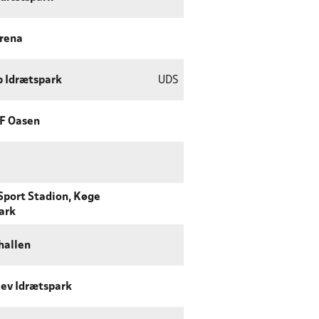
rena
p Idrætspark
UDS
IF Oasen
 Sport Stadion, Køge
ark
hallen
ev Idrætspark